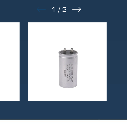
1
/
2