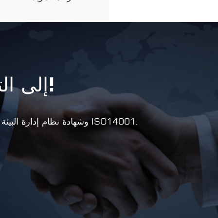
الأوتوماتيكية بالكامل ، ومجففات الم...
تتطلع RIYI إلى التعاون معك!
حصلت الشركة على نظام إدارة الجودة ISO9001 وشهادة نظام إدارة البيئة ISO14001.