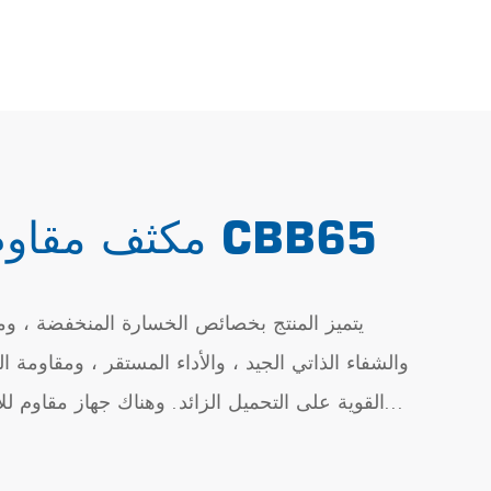
مكثف مقاوم للانفجار CBB65
يتميز المنتج بخصائص الخسارة المنخفضة ، ومقا
والشفاء الذاتي الجيد ، والأداء المستقر ، ومقاومة التأ
القوية على التحميل الزائد. وهناك جهاز مقاوم للان
بأداء أمان موثوق به ومناسب لضواغط مكيف
الأوتوماتيكية بالكامل ، ومجففات الم...