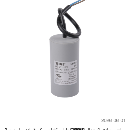
2026-06-01
1 دليل مكثفات ميكروفاراد: مواصفات CBB60 واستخداماته ونصائح الاستبدال