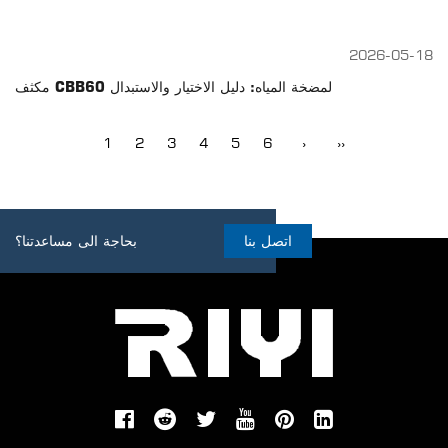
2026-05-18
مكثف CBB60 لمضخة المياه: دليل الاختيار والاستبدال
1
2
3
4
5
6
›
››
اتصل بنا
بحاجة الى مساعدتنا؟