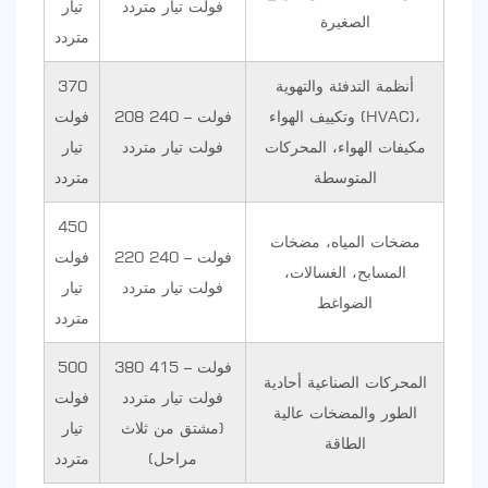
فولت تيار متردد
تيار
الصغيرة
متردد
أنظمة التدفئة والتهوية
370
وتكييف الهواء (HVAC)،
208 فولت – 240
فولت
مكيفات الهواء، المحركات
فولت تيار متردد
تيار
المتوسطة
متردد
450
مضخات المياه، مضخات
220 فولت – 240
فولت
المسابح، الغسالات،
فولت تيار متردد
تيار
الضواغط
متردد
380 فولت – 415
500
المحركات الصناعية أحادية
فولت تيار متردد
فولت
الطور والمضخات عالية
(مشتق من ثلاث
تيار
الطاقة
مراحل)
متردد