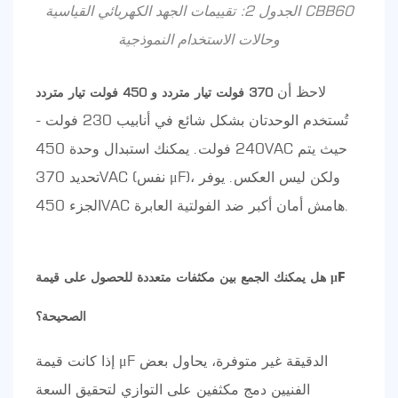
الجدول 2: تقييمات الجهد الكهربائي القياسية CBB60
وحالات الاستخدام النموذجية
لاحظ أن
370 فولت تيار متردد و 450 فولت تيار متردد
تُستخدم الوحدتان بشكل شائع في أنابيب 230 فولت -
240 فولت. يمكنك استبدال وحدة 450VAC حيث يتم
تحديد 370VAC (نفس μF)، ولكن ليس العكس. يوفر
الجزء 450VAC هامش أمان أكبر ضد الفولتية العابرة.
هل يمكنك الجمع بين مكثفات متعددة للحصول على قيمة μF
الصحيحة؟
إذا كانت قيمة μF الدقيقة غير متوفرة، يحاول بعض
الفنيين دمج مكثفين على التوازي لتحقيق السعة