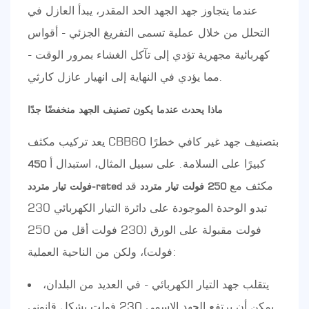
عندما يتجاوز جهد الجهد الحد المقدر، يبدأ العازل في
التحلل من خلال عملية تسمى التفريغ الجزئي - أقواس
كهربائية مجهرية تؤدي إلى تآكل الغشاء بمرور الوقت -
مما يؤدي في النهاية إلى انهيار عازل كارثي.
ماذا يحدث عندما يكون تصنيف الجهد منخفضًا جدًا
يعد تركيب مكثف CBB60 بتصنيف جهد غير كافي خطرًا
كبيرًا على السلامة. على سبيل المثال، استبدال أ
450
مكثف مع
قد
250 فولت تيار متردد
فولت تيار متردد-rated
تبدو الوحدة الموجودة على دائرة التيار الكهربائي 230
فولت مقبولة على الورق (230 فولت أقل من 250
فولت)، ولكن من الناحية العملية:
يتقلب جهد التيار الكهربائي - في العديد من البلدان،
يمكن أن يرتفع الجهد الاسمي 230 فولت بشكل قانوني