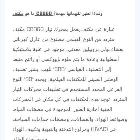
ولماذا تعتبر تقييماتها مهمة؟
مكثف CBB60
ما هو
مكثف CBB60 عبارة عن مكثف يعمل بمحرك تيار
متردد من النوع الفيلمي مصنوع من عازل كهربائي
بغشاء بولي بروبيلين معدني، موجود في علبة بلاستيكية
أسطوانية وعادة ما يتم ملؤه بإيبوكسي أو راتنج مثبط
للهب. يشير تصنيف "CBB" إلى التصنيف القياسي
الوطني الصيني للمكثفات الفيلمية، ويحدد "60" النوع
الفرعي المحدد المستخدم في تطبيقات محركات التيار
المتردد. توجد هذه المكثفات في كل مكان في المحركات
الحثية أحادية الطور الموجودة في مضخات المياه،
وضواغط الهواء، والغسالات، ومضخات حمامات السباحة،
ومراوح التدفئة والتهوية وتكييف الهواء (HVAC) في
جميع أنحاء العالم.