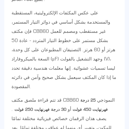
على عكس المكثفات الإلكتروليتية، المستقطبة
والمستخدمة بشكل أساسي في دوائر التيار المستمر،
فإن مكثف CBB60 غير مستقطب ومصمم للعمل
بشكل مستمر على خطوط التيار المتردد - عادة 50
هرتز أو 60 هرتز. التصنيفان المطبوعان على كل وحدة،
السعة بالميكروفاراد (μF) وجهد التشغيل بالفولت (V)،
ليسا تسميات عشوائية. إنها معلمات هندسية دقيقة تحدد
ما إذا كان المكثف سيعمل بشكل صحيح وآمن في دائرته
المقصودة.
قد تتم قراءة ملصق مكثف CBB60 النموذجي
25 درجة
أو
.
فهرنهايت 450 فولت
30 درجة فهرنهايت 250 فولت
يصف هذان الرقمان خصائص فيزيائية مختلفة تمامًا
للمكون، وتغيير أي منهما له عواقب مختلفة تمامًا. يعد