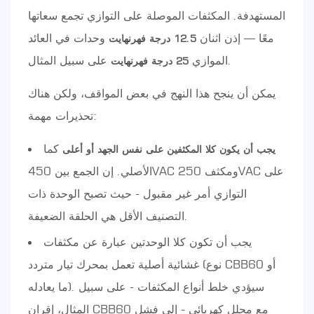
المستهدفة. المكثفات الموصلة على التوازي تجمع سعاتها
معًا — إذن اثنان
وحدات في العائد
12.5 درجة فهرنهايت
على سبيل المثال.
الموازي
25 درجة فهرنهايت
يمكن أن ينجح هذا النهج في بعض المواقف، ولكن هناك
تحذيرات مهمة:
كما
يجب أن يكون كلا المكثفين على نفس الجهد أو أعلى
الأصلي. إن الجمع بين 450VAC ومكثف 250VAC على
التوازي أمر غير مقبول - حيث تصبح الوحدة ذات
التصنيف الأقل هي الحلقة الضعيفة.
يجب أن تكون كلا الوحدتين عبارة عن مكثفات
غشائية أصلية تعمل بمحرك تيار متردد (نوع CBB60 أو
ما يعادله). سيؤدي خلط أنواع المكثفات - على سبيل
المثال، إقران CBB60 مع محلل كهربائي - إلى فشل