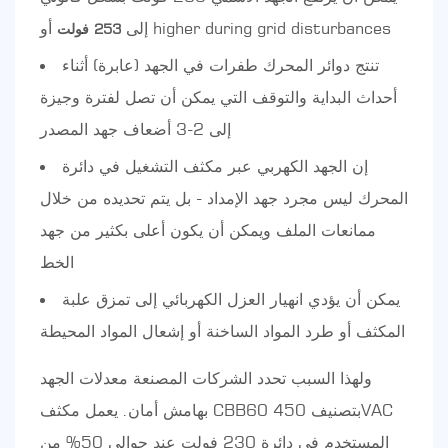
أو higher during grid disturbances
إلى
253 فولت
تنتج دوائر المحرك طفرات في الجهد (عابرة) أثناء
أحداث البداية والتوقف التي يمكن أن تصل لفترة وجيزة
إلى 2-3 أضعاف جهد المصدر
إن الجهد الكهربي عبر مكثف التشغيل في دائرة
المحرك ليس مجرد جهد الإمداد - بل يتم تحديده من خلال
ممانعات الملف ويمكن أن يكون أعلى بكثير من جهد
الخط
يمكن أن يؤدي انهيار العزل الكهربائي إلى تمزق علبة
المكثف أو طرد المواد الساخنة أو إشعال المواد المحيطة
ولهذا السبب تحدد الشركات المصنعة معدلات الجهد
بهامش أمان. يعمل مكثف CBB60 بتصنيف 450VAC
المستخدم في دائرة 230 فولت عند حوالي 50% من