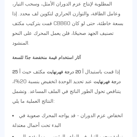
المطلوبة لإنتاج عزم الدوران الأمثل، وسحب التيار،
وعامل الطاقة، والتوازن الحراري لتكوين لف محدد. إذا
قمت بتركيب مكثف CBB60 بسعة خاطئة، حتى لو كان
تصنيف الجهد صحيحًا، فلن يعمل المحرك على النحو
المنشود.
آثار استخدام قيمة منخفضة جدًا للسعة
إذا قمت باستبدال أ
مكثف حيث أ
20 درجة فهرنهايت
25
عند تحديد الوحدة (تخفيض بنسبة 20%)،
درجة فهرنهايت
يتناقص تحول الطور الناتج في الملف المساعد. وتشمل
النتائج العملية ما يلي:
انخفاض عزم الدوران - قد يواجه المحرك صعوبة في
البدء تحت أحمال معتدلة
زيادة سحب التيار في الملف الرئيسي، مما يؤدي إلى