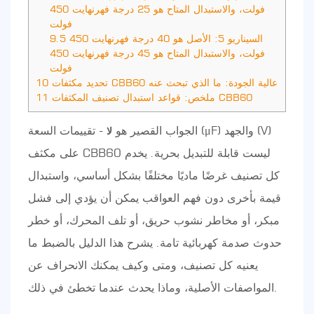
فولت، والاستبدال المتاح هو 25 درجة فهرنهايت 450
فولت
السيناريو 5: الأصل هو 40 درجة فهرنهايت 450
9.5
فولت، والاستبدال المتاح هو 45 درجة فهرنهايت 450
فولت
تحديد مكثفات CBB60 عالية الجودة: ما الذي تبحث عنه
10
ملخص: قواعد استبدال تصنيف المكثفات CBB60
11
الجواب القصير هو
- تقييمات السعة (μF) والجهد (V)
لا
على مكثف CBB60 ليست قابلة للتبديل بحرية. يخدم
كل تصنيف غرضًا ماديًا مختلفًا بشكل أساسي، واستبدال
قيمة بأخرى دون فهم العواقب يمكن أن يؤدي إلى فشل
مبكر، أو مخاطر نشوب حريق، أو تلف المحرك، أو خطر
حدوث صدمة كهربائية تامة. يشرح هذا الدليل بالضبط ما
يعنيه كل تصنيف، ومتى وكيف يمكنك الانحراف عن
المواصفات الأصلية، وماذا يحدث عندما تخطئ في ذلك.