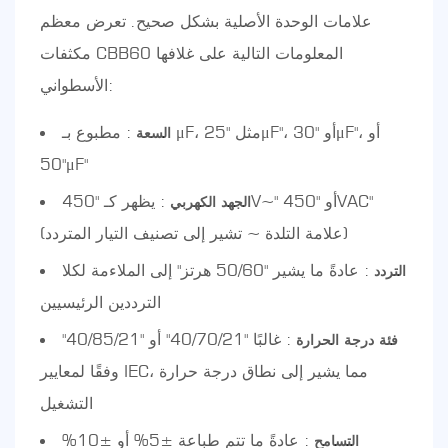
علامات الوحدة الأصلية بشكل صحيح. تعرض معظم
مكثفات CBB60 المعلومات التالية على غلافها
الأسطواني:
: مطبوع بـ μF، مثل "25μF"، أو "30μF"، أو
السعة
"50μF"
: يظهر كـ "450V~" أو "450VAC"
الجهد الكهربي
(علامة التلدة ~ تشير إلى تصنيف التيار المتردد)
: عادةً ما يشير "50/60 هرتز" إلى الملاءمة لكلا
التردد
الترددين الرئيسيين
: غالبًا "40/70/21" أو "40/85/21"
فئة درجة الحرارة
وفقًا لمعايير IEC، مما يشير إلى نطاق درجة حرارة
التشغيل
: عادةً ما تتم طباعة ±5% أو ±10%
التسامح