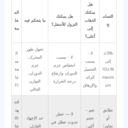
هل
يمكنك
الم
التسام
هل يمكنك
الذهاب
ما يتحكم فيه
عل
ح
النزول للأسفل؟
إلى
مة
أعلى؟
تحول طور
±5%
لا -
ال
لا - يسبب
المحرك،
إلى
يسبب
س
انخفاض عزم
عزم
±10%
التحميل
عة
الدوران وارتفاع
الدوران،
maxim
الزائد
(μ
درجة الحرارة
التوازن
um
والإرهاق
F)
الحالي
الج
تطابق
نعم -
هد
لا — خطر
أو
حجم
حد الإجهاد
(ال
حدوث عطل في
تجاوز؛
أكبر،
العازل،
خا