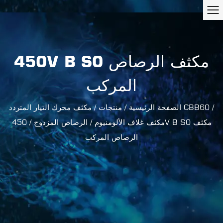
450V B S0 مكثف الرصاص
المركب
/
مكثف محرك التيار المتردد CBB60
الصفحة الرئيسية
/
منتجات
/
مكثف غلاف الألومنيوم
/
الرصاص المزدوج
/
450V B S0 مكثف
الرصاص المركب