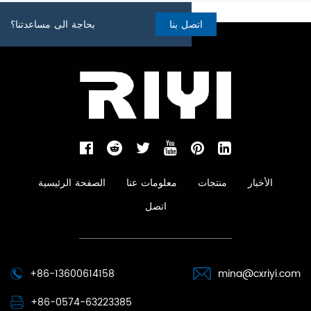
اتصل بنا
بحاجة الى مساعدتنا؟
الأخبار
منتجات
معلومات عنا
الصفحة الرئيسية
اتصل
+86-13600614158
mina@cxriyi.com
+86-0574-63223385