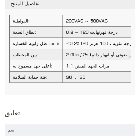
تفاصيل المنتج
200VAC ~ 500VAC
الفولطية:
0.8 ~ 120 درجة فهرنهايت
نطاق السعة:
≤0.2٪ (20 درجة مئوية ، 100 هرتز)
ظل زاوية الخسارة tan δ
بين المحطات:
1.1 مرات الجهد المقنن
أعلى جهد مسموح به:
S0 ， S3
فئة حماية السلامة:
تعليق