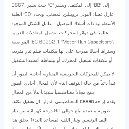
3667، حيث يشير "C" إلى المكثف، ويشير "BB" إلى
عازل غشاء البولي بروبيلين المعدني، ويحدد "60" العلبة
الأسطوانية ذات أسلاك التوصيل - عامل الشكل الموجود
عالميًا في دوائر المحركات. تشمل المعادلات الغربية
المواصفة IEC 60252-1 "Motor Run Capacitors"،
وستراها أحيانًا مدرجة على أنها مكثفات فيلم تيار متردد،
أو مكثفات تشغيل المحرك، أو ببساطة أغطية التشغيل.
لا يمكن للمحركات التحريضية المتناوبة أحادية الطور أن
تبدأ ذاتياً من حالة التوقف التام لأن المجال أحادي الطور
ينتج مجالاً مغناطيسياً متذبذباً بدلاً من المجال
يقدم إزاحة
المغناطيسي الدوار. ال
تشغيل مكثف CBB60
طورية متعمدة تبلغ حوالي 90 درجة كهربائية بين تيار
اللف الرئيسي وتيار اللف المساعد (البدء). يخلق هذا
الترتيب الاصطناعي ثنائي المرحلتين مجالًا دوارًا ضروريًا