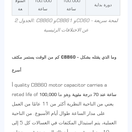
100.000
100.000
المتوق
دورة بداية
ساعة
ساعة
عة
الجدول 2: CBB60 وCBB61 وCD60 - لمحة سريعة
عن الاختلافات الرئيسية
كم من الوقت يستمر مكثف CBB60 - وما الذي يقتله بشكل
أسرع
أ quality CBB60 motor capacitor carries a
وهو ما
rated life of
100,000 ساعة عند 70 درجة مئوية
يعني من الناحية النظرية أكثر من 11 عامًا من العمل
على مدار الساعة طوال أيام الأسبوع. من الناحية
العملية، يتم استبدال المكثفات في الغسالات كل 5 إلى
10 سنوات، في حين أن تلك الموجودة في مضخات