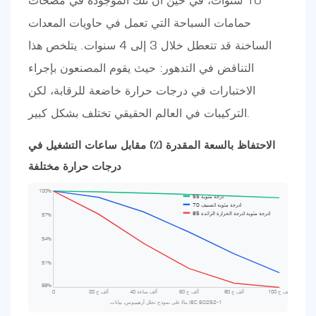
حمامات السباحة التي تعمل في حاويات المعدات
الساخنة قد تتعطل خلال 3 إلى 4 سنوات. يتلخص هذا
التناقض في التدهور: حيث يقوم المصنعون بإجراء
الاختبارات في درجات حرارة خاضعة للرقابة، لكن
التركيبات في العالم الحقيقي تختلف بشكل كبير.
الاحتفاظ بالسعة المقدرة (٪) مقابل ساعات التشغيل في
درجات حرارة مختلفة
100%
55 درجة مئوية
70 درجة مئوية (تصنيف)
85 درجة مئوية (درجة الحرارة الزائدة)
97%
94%
91%
88%
ألف ح
ألف ح
ألف ح
ألف ساعة
ألف ح
0
20
40
60
80
100
بناءً على نموذج تحلل أرهينيوس، بيانات IEC 60252-1