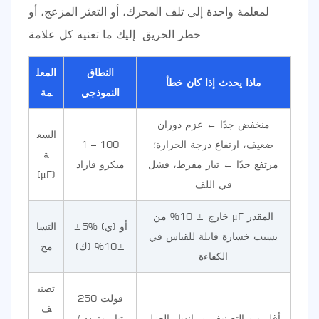
لمعلمة واحدة إلى تلف المحرك، أو التعثر المزعج، أو
خطر الحريق. إليك ما تعنيه كل علامة:
النطاق
المعل
ماذا يحدث إذا كان خطأ
النموذجي
مة
منخفض جدًا ← عزم دوران
السع
ضعيف، ارتفاع درجة الحرارة؛
1 – 100
ة
مرتفع جدًا ← تيار مفرط، فشل
ميكرو فاراد
(μF)
في اللف
خارج ± 10% من μF المقدر
±5% (ي) أو
التسا
يسبب خسارة قابلة للقياس في
±10% (ك)
مح
الكفاءة
تصني
250 فولت
ف
أقل من التصنيف → انهيار العزل
تيار متردد /