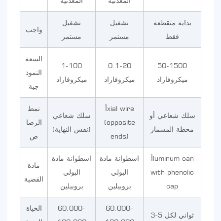
المعدنية
المعدنية
بداية متقطعة
تشغيل
تشغيل
واجب
فقط
مستمر
مستمر
السعة
1-100
0.1-20
50-1500
النموذ
ميكروفاراد
ميكروفاراد
ميكروفاراد
جية
أxial wire
نمط
سلك شعاعي أو
سلك شعاعي
(opposite
الرصا
محطة المسمار
(نفس النهاية)
ends)
ص
أluminum can
اسطوانة مادة
اسطوانة مادة
مادة
with phenolic
البولي
البولي
القضية
cap
بروبيلين
بروبيلين
60.000-
60.000-
الحياة
3-5 ثواني لكل