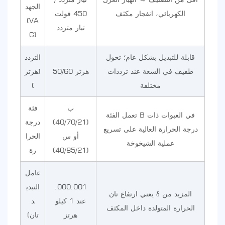
الجهد
الكهربائي، انفجار مكثف
450 فولت
(VA
تيار متردد
C)
قابلة للتبديل بشكل عام؛ تحول
التردد
طفيف في السعة عند ترددات
50/60 هرتز
(هرتز
مختلفة
)
ب
فئة
تعمل الفئة B في العبوات ذات
(40/70/21)
درجة
درجة الحرارة العالية على تسريع
أو س
الحرا
عملية الشيخوخة
(40/85/21)
رة
عامل
.000.001
التبدي
يعني ارتفاع تان δ المزيد من
عند 1 كيلو
د
الحرارة المتولدة داخل المكثف
هرتز
(تان