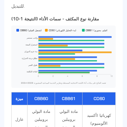
للتبديل.
مقارنة نوع المكثف - سمات الأداء (النتيجة 1-10)
CBB61 (فيلم، محوري)
CD60 (بدء التحليل الكهربائي)
CBB60 (تشغيل الفيلم)
واجب مستمر
استقرار السعة
بدء عزم الدوران
نطاق درجة الحرارة
طول العمر
كفاءة التكلفة
0
2
4
6
8
10
تعتمد النتائج على بيانات أداء اللجنة الانتخابية المستقلة وتقارير الخدمة الميدانية المنشورة، 2023-2024
CD60
CBB61
CBB60
ميزة
مادة البولي
مادة البولي
كهربائيا (أكسيد
بروبيلين
بروبيلين
عازل
الألومنيوم)