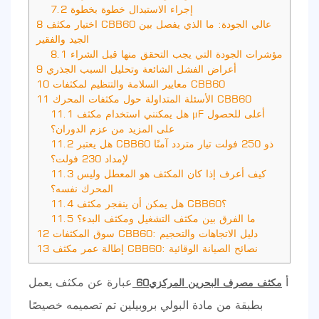
إجراء الاستبدال خطوة بخطوة
7.2
اختيار مكثف CBB60 عالي الجودة: ما الذي يفصل بين
8
الجيد والفقير
مؤشرات الجودة التي يجب التحقق منها قبل الشراء
8.1
أعراض الفشل الشائعة وتحليل السبب الجذري
9
معايير السلامة والتنظيم لمكثفات CBB60
10
الأسئلة المتداولة حول مكثفات المحرك CBB60
11
هل يمكنني استخدام مكثف μF أعلى للحصول
11.1
على المزيد من عزم الدوران؟
هل يعتبر CBB60 ذو 250 فولت تيار متردد آمنًا
11.2
لإمداد 230 فولت؟
كيف أعرف إذا كان المكثف هو المعطل وليس
11.3
المحرك نفسه؟
هل يمكن أن ينفجر مكثف CBB60؟
11.4
ما الفرق بين مكثف التشغيل ومكثف البدء؟
11.5
سوق المكثفات CBB60: دليل الاتجاهات والتحجيم
12
إطالة عمر مكثف CBB60: نصائح الصيانة الوقائية
13
أ
عبارة عن مكثف يعمل
مكثف مصرف البحرين المركزي60
بطبقة من مادة البولي بروبيلين تم تصميمه خصيصًا