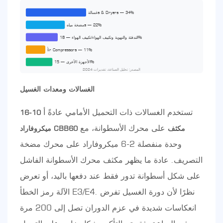
غسالةs & Dryers — 34%
مضخة مياهs — 22%
التدفئة والتهوية وتكييف الهواء/تكييف الهواء — 18%
أir Compressors — 11%
الأجهزة الأخرى — 15%
المصدر: تحليل الصناعة، تقديرات 2024
الغسالات ومعدات الغسيل
تستخدم الغسالات ذات التحميل الأمامي عادةً أ
10-16
على محرك الأسطوانة، مع
ميكروفاراد CBB60 مكثف
وحدة منفصلة 2-6 ميكروفاراد على محرك مضخة
التصريف. عادة ما يظهر مكثف محرك الأسطوانة الفاشل
على شكل أسطوانة تدور فقط عند دفعها باليد، أو تعرض
الآلة رمز الخطأ E3/E4. نظرًا لأن دورة الغسيل تفرض
انعكاسات شديدة في عزم الدوران تصل إلى 200 مرة