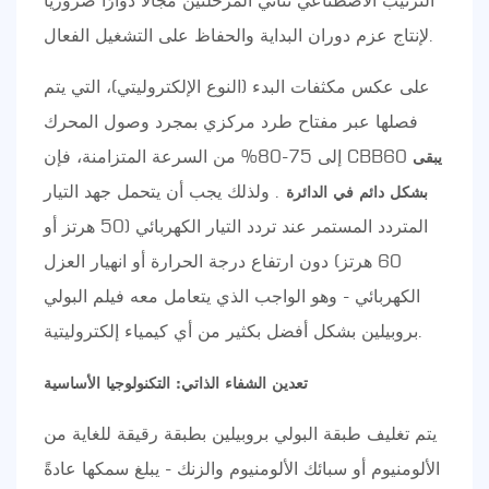
لإنتاج عزم دوران البداية والحفاظ على التشغيل الفعال.
على عكس مكثفات البدء (النوع الإلكتروليتي)، التي يتم
فصلها عبر مفتاح طرد مركزي بمجرد وصول المحرك
إلى 75-80% من السرعة المتزامنة، فإن CBB60
يبقى
. ولذلك يجب أن يتحمل جهد التيار
بشكل دائم في الدائرة
المتردد المستمر عند تردد التيار الكهربائي (50 هرتز أو
60 هرتز) دون ارتفاع درجة الحرارة أو انهيار العزل
الكهربائي - وهو الواجب الذي يتعامل معه فيلم البولي
بروبيلين بشكل أفضل بكثير من أي كيمياء إلكتروليتية.
تعدين الشفاء الذاتي: التكنولوجيا الأساسية
يتم تغليف طبقة البولي بروبيلين بطبقة رقيقة للغاية من
الألومنيوم أو سبائك الألومنيوم والزنك - يبلغ سمكها عادةً