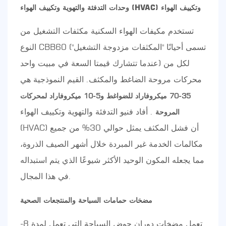
وحدات التدفئة والتهوية وتكييف الهواء (HVAC) وتكييف الهواء
تستخدم مكيفات الهواء السكنية مكثفات التشغيل من
النوع CBB60 (تسمى أحيانًا "المكثفات مزدوجة التشغيل"
عندما تتشارك قيمتا السعة في مبيت واحد) لكل من
محركات مروحة الضاغط والمكثف. القيم النموذجية هي
35-70 ميكروفاراد للضواغط و5-10 ميكروفاراد لمحركات
. أفاد فنيو التدفئة والتهوية وتكييف الهواء
المروحة
(HVAC) أن فشل المكثف يمثل حوالي 30% من جميع
مكالمات الخدمة غير المبردة خلال أشهر الصيف الذروة،
مما يجعله المكون الوحيد الأكثر شيوعًا الذي يتم استبداله
في هذا المجال.
مضخات حمامات السباحة والمنتجعات الصحية
تعمل مضخات دوران حوض السباحة التي تعمل لمدة 8-