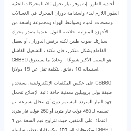
للمحركات الحثية AC أحادية الطور. إنه يوفر تيار تحول
الطور اللازم لبدء واستدامة دوران المحرك في الغسالات
ومضخات المياه وضواغط الهواء ومجموعة واسعة من
الأجهزة المنزلية. خلاصة القول: عندما يصدر محرك
سيارتك صوت طنين لكنه يرفض الدوران، أو يعطل
القاطع بشكل متكرر، فإن مكثف التشغيل الفاشل
CBB60 هو السبب الأكثر شيوعًا - وعادةً ما يستغرق
استبداله 10 دقائق، بتكلفة تقل عن 15 دولارًا.
على عكس المكثفات الإلكتروليتية، يستخدم CBB60
طبقة بولي بروبيلين معدنية جافة ذاتية الإصلاح تتحمل
جهد التيار المتردد المستمر دون أن تتحلل بسرعة. تم
تقييمه لـ
450 فولت تيار متردد أو 250 فولت تيار متردد
اعتمادًا على المتغير، حيث تتراوح قيم السعة من
1
تغطي سلسلة CBB60
ميكروفاراد إلى 100 ميكروفاراد