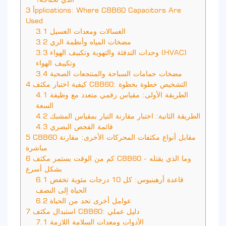
أpplications: Where CBB60 Capacitors Are
3
Used
الغسالات ومعدات الغسيل
3.1
مضخات المياه وأنظمة الري
3.2
وحدات التدفئة والتهوية وتكييف الهواء (HVAC)
3.3
وتكييف الهواء
مضخات حمامات السباحة والمنتجعات الصحية
3.4
كيفية اختبار مكثف CBB60: التشخيص خطوة بخطوة
4
الطريقة الأولى: مقياس رقمي متعدد مع وظيفة
4.1
السعة
الطريقة الثانية: اختبار مقارنة التيار بمقياس المشبك
4.2
قائمة الفحص البصري
4.3
CBB60 مقابل أنواع مكثفات المحركات الأخرى: مقارنة
5
مباشرة
كم من الوقت يستمر مكثف CBB60 - وما الذي يقتله
6
بشكل أسرع
قاعدة أرهينيوس: كل 10 درجات مئوية تخفض
6.1
الحياة إلى النصف
عوامل أخرى تحد من الحياة
6.2
استبدال مكثف CBB60: دليل عملي
7
الأدوات ومعدات السلامة اللازمة
7.1