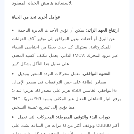
لاستعادة هامش الحياة المفقود.
عوامل أخرى تحد من الحياة
ارتفاع الجهد الزائد:
يمكن أن تؤدي الأحداث العابرة الناجمة
عن البرق أو أحداث تبديل المرافق إلى توفير آلاف الفولتات
للميكروثانية. يستهلك كل حدث بعضًا من احتياطي الشفاء
الذاتي. يعمل مكثف أكسيد المعدن (MOV) عبر مزود المحرك
على تقليل هذا التآكل بشكل كبير.
التشوه التوافقي:
تعمل محركات التردد المتغير وتبديل
مصادر الطاقة على حقن التوافقيات في مصدر الإمداد.
التوافقي الخامس (250 هرتز على مصدر 50 هرتز) عند 5%
THD يرفع التيار التفاعلي الفعال عبر المكثف بنسبة 8% تقريبًا،
مما يؤدي إلى تسريع عملية التسخين.
دورات البدء والتوقف المفرطة:
المحركات التي تعمل
وتوقف أكثر من 6 مرات في الساعة تشدد على CBB60 أكثر
من التشغيل المستمر، لأن تيار التدفق عند كل بداية يتجاوز