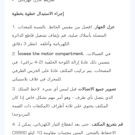
إجراء الاستبدال خطوة بخطوة
عزل الجهاز.
افصل من مقبس الحائط. بالنسبة للمعدات
المتصلة بأسلاك صلبة، قم بإيقاف تشغيل قاطع الدائرة
الكهربائية وأغلقه. انتظر 3 دقائق.
في الغسالات،
أccess the motor compartment.
يتضمن ذلك عادةً إزالة اللوحة الخلفية (2-4 براغي). في
المضخات، يتم تركيب المكثف عادةً على الجرس الطرفي
للمحرك في غلاف بلاستيكي.
تصوير جميع الاتصالات
قبل لمس أي شيء. لاحظ السلك
الذي يتصل بأي طرف - وهو أمر مهم بشكل خاص إذا كان
المكثف يحتوي على ثلاثة أطراف (المكثفات ذات القيمة
المزدوجة).
قم بتفريغ المكثف.
حتى بعد انقطاع التيار الكهربائي، يمكن لـ
CBB60 الاحتفاظ بالشحن. المس مجسات مقاومة 10 كيلو