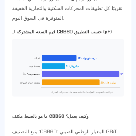
تقريبًا كل تطبيقات المحركات السكنية والتجارية الخفيفة
المتوفرة في السوق اليوم.
قيم السعة المشتركة لـ CBB60 حسب التطبيق (μF)
12 درجة فهرنهايت
غسالة
8 ميكروفاراد
مضخة مياه
رجة فهرنهايت
أir Compressor
20 ميكرو فاراد
مضخة حمام السباحة
قيم السعة النموذجية. المواصفات الفعلية تعتمد على تصميم لف المحرك
ما هو بالضبط مكثف CBB60 وكيف يعمل؟
يتبع التصنيف "CBB60" المعيار الوطني الصيني GB/T