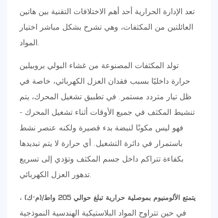
تعد الإدارة الحرارية أحد أهم الاختلافات التقنية بين هاتين
العائلتين من المكثفات، وهي تشرح بشكل مباشر اختيار
المواد.
تولد المكثفات المصنوعة من غشاء البولي بروبيلين
حرارة داخليًا بسبب فقدان العزل الكهربائي، خاصة في
ظل تيار متردد مستمر. في تطبيق تشغيل المحرك، يتم
تنشيط المكثف في جميع الأوقات أثناء تشغيل المحرك -
فهو ليس مكونًا لنبضة بدء قصيرة ولكنه عنصر نشط
باستمرار في دائرة التشغيل. أي حرارة لا يتم تبديدها
بكفاءة تتراكم داخل جسم المكثف وتؤدي إلى تسريع
تدهور العزل الكهربائي.
،
يتمتع الألومنيوم بموصلية حرارية تبلغ حوالي 205 واط/(م·ك)
في حين تتراوح المواد البلاستيكية الهندسية النموذجية