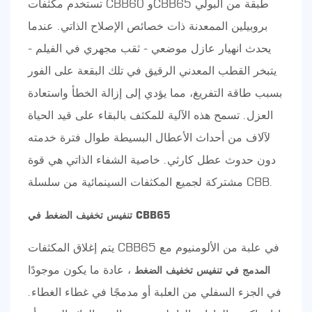
تستخدم مكثفات CBB60 وCBB65 طبقة من البولي
بروبيلين الممعدنة ذات خصائص الإصلاح الذاتي. عندما
يحدث انهيار عازل موضعي - ثقب مجهري في الفيلم -
يتبخر القطب المعدني الرقيق في تلك البقعة على الفور
بسبب طاقة التفريغ، مما يؤدي إلى إزالة الخطأ واستعادة
العزل. تسمح هذه الآلية للمكثف بالبقاء على قيد الحياة
لآلاف من أحداث الأعطال البسيطة طوال فترة خدمته
دون حدوث عطل كارثي. خاصية الشفاء الذاتي هي قوة
مشتركة لجميع المكثفات السينمائية من سلسلة CBB.
تنفيس تخفيف الضغط في CBB65
يتم إغلاق المكثفات CBB65 في علبة من الألومنيوم مع
، عادة ما يكون موجودًا
المدمج في تنفيس تخفيف الضغط
في الجزء السفلي من العلبة أو مدمجًا في غطاء الغطاء.