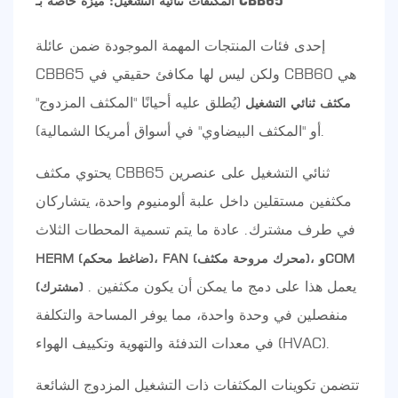
المكثفات ثنائية التشغيل: ميزة خاصة بـ CBB65
إحدى فئات المنتجات المهمة الموجودة ضمن عائلة
CBB65 ولكن ليس لها مكافئ حقيقي في CBB60 هي
(يُطلق عليه أحيانًا "المكثف المزدوج"
مكثف ثنائي التشغيل
أو "المكثف البيضاوي" في أسواق أمريكا الشمالية).
يحتوي مكثف CBB65 ثنائي التشغيل على عنصرين
مكثفين مستقلين داخل علبة ألومنيوم واحدة، يتشاركان
في طرف مشترك. عادة ما يتم تسمية المحطات الثلاث
HERM (ضاغط محكم)، FAN (محرك مروحة مكثف)، وCOM
. يعمل هذا على دمج ما يمكن أن يكون مكثفين
(مشترك)
منفصلين في وحدة واحدة، مما يوفر المساحة والتكلفة
في معدات التدفئة والتهوية وتكييف الهواء (HVAC).
تتضمن تكوينات المكثفات ذات التشغيل المزدوج الشائعة