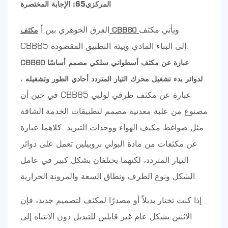
المركزي65: الإجابة المختصرة
ويأتي مكثف
الفرق الجوهري بين أ
مكثف CBB60
CBB65 إلى البناء المادي وبيئة التطبيق المقصودة.
CBB60 عبارة عن مكثف أسطواني سلكي مصمم أساسًا
،
لدوائر بدء تشغيل محرك التيار المتردد أحادي الطور وتشغيله
في حين أن CBB65 عبارة عن مكثف طرفي لولبي
مصنوع من علبة معدنية مصمم لتطبيقات الخدمة الشاقة
مثل ضواغط مكيف الهواء ووحدات التبريد. كلاهما عبارة
عن مكثفات من مادة البولي بروبيلين تعمل على دوائر
التيار المتردد، لكنهما يختلفان بشكل كبير في عامل
الشكل ونوع الطرف ونطاق السعة والمرونة الحرارية.
إذا كنت تختار بديلاً أو مصدرًا لمكثف لتصميم جديد، فإن
الاثنين بشكل عام غير قابلين للتبديل دون الانتباه إلى