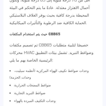
أقل من 70 درجة مئوية إلى 85 درجة مئوية، وتكون
أحمال الاهتزاز معتدلة. عادةً ما يتم التحكم في البيئة
المحيطة بدرجة كافية بحيث يوفر الغلاف البلاستيكي
الحماية الكافية ضد الرطوبة والتأثيرات الميكانيكية.
حيث يتم استخدام المكثفات CBB65
تم تصميم مكثفات CBB65 خصيصًا لتلبية متطلبات
محركات HVAC وضواغط التبريد. تشمل بيئات التطبيق
الرئيسية الخاصة بهم ما يلي:
وحدات ضواغط تكييف الهواء المركزية (أنظمة سبليت،
وحدات الحزمة)
ضواغط المضخات الحرارية
ضواغط التبريد التجارية
وحدات التكثيف المبردة بالهواء