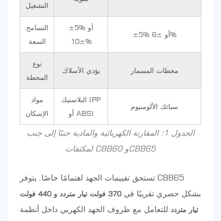
التشغيل
±5% أو
التسامح
±5% أو ±6%
±10%
السعة
نوع
محطات المسمار
يؤدي الأسلاك
المحطة
البلاستيك (PP
مواد
سبائك الألومنيوم
أو ABS)
الإسكان
الجدول 1: المقارنة الكهربائية والمادية جنبًا إلى جنب
لمكثفات CBB60 وCBB65
تستحق تقييمات الجهد اهتمامًا خاصًا. يتوفر CBB65
بشكل حصري تقريبًا في
370 فولت تيار متردد و 440 فولت
للتعامل مع ظروف الجهد الكهربي داخل أنظمة
تيار متردد