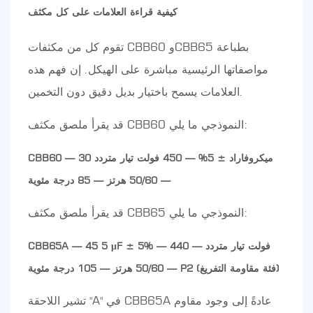
كيفية قراءة العلامات على كل مكثف
تقوم كل من مكثفات CBB60 وCBB65 بطباعة
مواصفاتها الرئيسية مباشرة على الهيكل. إن فهم هذه
العلامات يسمح باختيار بديل دقيق دون التخمين.
قد يقرأ ملصق مكثف CBB60 النموذجي ما يلي:
CBB60 — 30 ميكروفاراد ± 5% — 450 فولت تيار متردد
— 50/60 هرتز — 85 درجة مئوية
قد يقرأ ملصق مكثف CBB65 النموذجي ما يلي:
CBB65A — 45 5 μF ± 5% — 440 فولت تيار متردد —
50/60 هرتز — 105 درجة مئوية — P2 (فئة مقاومة التفريغ)
تشير اللاحقة "A" في CBB65A عادةً إلى وجود مقاوم