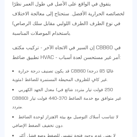
يتفوق في الواقع على الأصل في طول العمر نظرًا
لخصائصه الحرارية الأفضل. ستحتاج إلى معالجة الاختلاف
في نوع الطرف (الطرف اللولبي مقابل سلك الرصاص)
باستخدام الموصلات المناسبة.
إن السير في الاتجاه الآخر - تركيب مكثف CBB60 في
تطبيق ضاغط HVAC - أمر غير مستحسن لعدة أسباب:
قد يكون تصنيف درجة حرارة CBB60 (غالبًا 85 درجة
مئوية) غير كافٍ للظروف المحيطة المستمرة للضاغط.
معدل الجهد الكهربي (250 فولت تيار متردد شائع في
CBB60) غير متوافق مع خدمة الضاغط 370-440 فولت تيار
متردد.
لا تتناسب أسلاك التوصيل مع بيئة الاهتزاز لوحدة الضاغط
دون تخفيف الضغط الإضافي.
لا يعني عدم وجود فتحة تنفيس للضغط وضع فشل أكثر