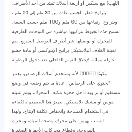
اللهب) مع سلكين أو أربعة أسلاك تمتد من أحد الأطراف.
يتراوح قطر الجسم عادة من
،
30 ملم إلى 50 ملم
ويتراوح ارتفاعها بين 60 ملم و100 ملم حسب السعة.
تسمح هذه الخيوط بتركيبها مباشرة في اللوحات الطرفية
للمحرك أو توصيلها عبر أطراف التوصيل السريع. يتم
تعبئة الغلاف البلاستيكي براتنج الإيبوكسي أو مادة حشو
عازلة مماثلة لإغلاق الفيلم الداخلي ضد دخول الرطوبة.
لأنه يستخدم أسلاك الرصاص، يعتبر CBB60 مكونًا
"يحتوي على الرصاص". عادةً ما يتم وضعه في وضع
مستقيم أو بزاوية داخل حجرة مكثف المحرك، ويتم تثبيته
بقوس أو مشبك بلاستيكي. يتميز هذا التصميم بالكفاءة
في استخدام المساحة وانخفاض تكلفة الإنتاج، ولهذا
السبب يهيمن على محرك مضخة المياه، ومحرك
المروحة، وقطاع محركات الأجهزة الصغيرة.