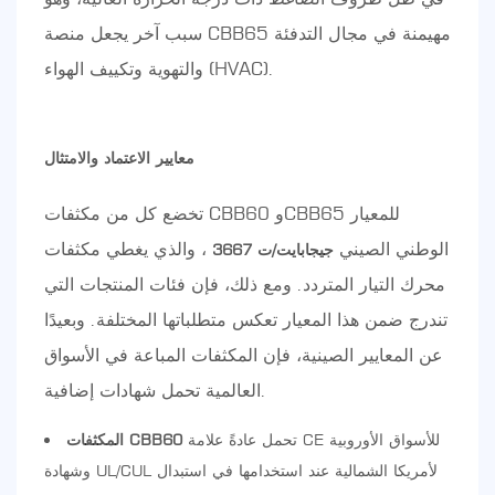
سبب آخر يجعل منصة CBB65 مهيمنة في مجال التدفئة
والتهوية وتكييف الهواء (HVAC).
معايير الاعتماد والامتثال
تخضع كل من مكثفات CBB60 وCBB65 للمعيار
الوطني الصيني
، والذي يغطي مكثفات
جيجابايت/ت 3667
محرك التيار المتردد. ومع ذلك، فإن فئات المنتجات التي
تندرج ضمن هذا المعيار تعكس متطلباتها المختلفة. وبعيدًا
عن المعايير الصينية، فإن المكثفات المباعة في الأسواق
العالمية تحمل شهادات إضافية.
تحمل عادةً علامة CE للأسواق الأوروبية
المكثفات CBB60
وشهادة UL/CUL لأمريكا الشمالية عند استخدامها في استبدال