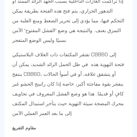
إذا تراكمت الغازات الداخلية بسبب الجهد الزائد الممتد أو
التدهور الحراري، يتم فتح هذه الفتحة بطريقة يمكن
التحكم فيها، مما يؤدي إلى تحرير الضغط ومنع العلبة من
التمزق بعنف. والنتيجة هي وضع "الفشل المفتوح" الآمن
نسبيًا وليس الوضع المتفجر.
تفتقر المكثفات ذات الغلاف البلاستيكي CBB60 إلى
فتحة التهوية هذه. في ظل الحمل الزائد الشديد، يمكن أن
ينتفخ CBB60، أو يتشقق غلافه، أو في أسوأ الحالات
ينفجر بقوة مفاجئة أكبر، خاصة إذا كان راتينج الحشو غير
كافٍ أو قديمًا. هذا هو وضع الفشل المعروف في تجاويف
محرك المضخة سيئة التهوية حيث يتأخر استبدال المكثف
إلى ما بعد العمر العملي الآمن.
مقاوم التفريغ