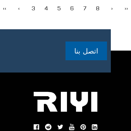
‹‹
‹
3
4
5
6
7
8
›
››
اتصل بنا