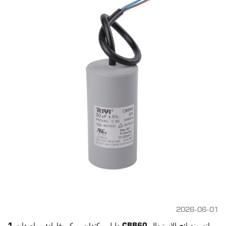
2026-06-01
1 دليل مكثفات ميكروفاراد: مواصفات CBB60 واستخداماته ونصائح الاستبدال