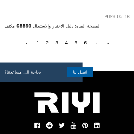
2026-05-18
مكثف CBB60 لمضخة المياه: دليل الاختيار والاستبدال
‹
1
2
3
4
5
6
›
››
اتصل بنا
بحاجة الى مساعدتنا؟