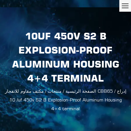
10UF 450V S2 B
EXPLOSION-PROOF
ALUMINUM HOUSING
4+4 TERMINAL
إدراج
/
مكثف مقاوم للانفجار CBB65
الصفحة الرئيسية
/
منتجات
/
10uf 450v S2 B Explosion-Proof Aluminum Housing
/
4+4 terminal